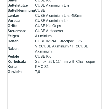
Sattel
CUBE Kid
Sattelstütze
CUBE Aluminium Lite
Sattelklemmung
CUBE
Lenker
CUBE Aluminium Lite, 450mm
Vorbau
CUBE Aluminium Lite
Griffe
CUBE Kid Grips
Steuersatz
CUBE A-Headset
Felgen
Aluminium
Reifen
CUBE IMPAC Streetpac 1.75
VR:CUBE Aluminium / HR:CUBE
Naben
Aluminium
Pedale
CUBE Kid
Kurbelsatz
Samox, 25T, 114mm with Chainlooper
Kette
KMC S1
Gewicht
7,6
ZAHLUNG PER VORKASSE