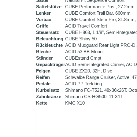
Sattel
Natural Fit Sequence Comfort
Sattelstütze
CUBE Performance Post, 27.2mm
Lenker
CUBE Comfort Trail Bar, 660mm
Vorbau
CUBE Comfort Stem Pro, 31.8mm, 
Griffe
ACID Travel Comfort
Steuersatz
CUBE H863, 1 1/8", Semi-Integrate
Beleuchtung
CUBE Shiny 50
Rückleuchte
ACID Mudguard Rear Light PRO-D,
Bleche
ACID 53 BB-Mount
Ständer
CUBEstand Cmpt
Gepäckträger
ACID Semi-Integrated Carrier, ACID
Felgen
CUBE ZX20, 32H, Disc
Reifen
Schwalbe Range Cruiser, Active, 4
Pedale
ACID PP Trekking
Kurbelsatz
Shimano FC-T521, 48x36x26T, Oct
Zahnkränze
Shimano CS-HG500, 11-34T
Kette
KMC X10
ZAHLUNG PER VORK