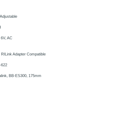
Adjustable
d
 6V, AC
 RILink Adapter Compatible
7-622
alink, BB-ES300, 175mm
ASSE
ZAH