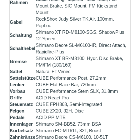
Rahmen
Mount Brake, SIC Mount, FM Kickstand
Mount
RockShox Judy Silver TK Air, 100mm,
Gabel
PopLoc
Shimano XT RD-M8100-SGS, ShadowPlus,
Schaltung
12-Speed
Shimano Deore SL-M6100-IR, Direct Attach,
Schalthebel
Rapidfire-Plus
Shimano XT BR-M8100, Hydr. Disc Brake,
Bremse
PM/FM (180/160)
Sattel
Natural Fit Venec
Sattelstütze
CUBE Performance Post, 27.2mm
Lenker
CUBE Flat Race Bar, 720mm
Vorbau
CUBE Performance Stem SLX, 31.8mm
Griffe
ACID React Pro
Steuersatz
CUBE FPH868, Semi-Integrated
Felgen
CUBE ZX20, 32H, Disc
Pedale
ACID PP MTB
Innenlager
Shimano SM-BB52, 73mm BSA
Kurbelsatz
Shimano FC-MT611, 32T, Boost
Zahnkränze
Shimano Deore CS-M6100, 10-51T