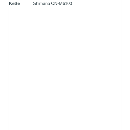
Kette
Shimano CN-M6100
ZAHLUNG PER VORKASSE
Überweisen Sie den Rechnungsbetrag gleich nach
Ihrer Bestellung
ZAHLUNG PER PAYPAL
Online kaufen und einfach bezahlen mit PayPal