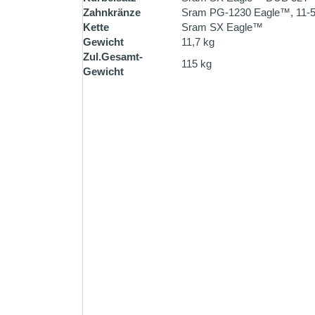
Zahnkränze
Sram PG-1230 Eagle™, 11-
Kette
Sram SX Eagle™
Gewicht
11,7 kg
Zul.Gesamt-
115 kg
Gewicht
ZAHLUNG PER VORK
Überweisen Sie den Rechnu
Bestellung