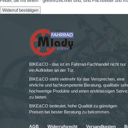
Felder, die mit einem * gekennzeichnet sind, sind Pflichtfelder und m
Widerruf bestätigen
BIKE&CO - das ist im Fahrrad-Fachhandel nicht nur
ein Aufkleber an der Tür.
BIKE&CO steht vielmehr für das Versprechen, eine
ehrliche und fachkompetente Beratung, qualitativ seh
hochwertige Produkte und einen erstklassigen Servi
zu bieten.
BIKE&CO bedeutet, hohe Qualität zu günstigen
Preisen bei bester Beratung zu bekommen.
AGB
Widerrufsrecht
Versandkosten
B