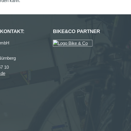
erden kann.
 KONTAKT:
BIKE&CO PARTNER
GmbH
Nürnberg
67 10
.de