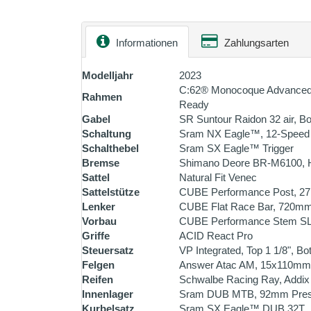
Informationen
Zahlungsarten
Modelljahr
2023
C:62® Monocoque Advanced T
Rahmen
Ready
Gabel
SR Suntour Raidon 32 air, 
Schaltung
Sram NX Eagle™, 12-Speed
Schalthebel
Sram SX Eagle™ Trigger
Bremse
Shimano Deore BR-M6100, Hy
Sattel
Natural Fit Venec
Sattelstütze
CUBE Performance Post, 2
Lenker
CUBE Flat Race Bar, 720m
Vorbau
CUBE Performance Stem S
Griffe
ACID React Pro
Steuersatz
VP Integrated, Top 1 1/8", Bo
Felgen
Answer Atac AM, 15x110mm
Reifen
Schwalbe Racing Ray, Addix 
Innenlager
Sram DUB MTB, 92mm Press
Kurbelsatz
Sram SX Eagle™ DUB 32T