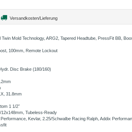
Versandkosten/Lieferung
win Mold Technology, ARG2, Tapered Headtube, PressFit BB, Boost
Boost, 100mm, Remote Lockout
dr. Disc Brake (180/160)
7.2mm
m
LX, 31.8mm
ttom 1 1/2"
/12x148mm, Tubeless-Ready
Performance, Kevlar, 2.25/Schwalbe Racing Ralph, Addix Performanc
fit