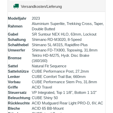
Versandkosten/Lieferung
Modelljahr
2023
Aluminium Superlite, Trekking Cross, Taper,
Rahmen
Double Butted
Gabel
SR Suntour NEX HLO, 63mm, Lockout
Schaltung
Shimano RD-M3020, 8-Speed
Schalthebel
Shimano SL-M315, Rapidfire-Plus
Umwerfer
Shimano FD-TX800, Topswing, 31.8mm
Tektro HD-M275, Hydr. Disc Brake
Bremse
(160/160)
Sattel
Natural Fit Sequence
Sattelstütze
CUBE Performance Post, 27.2mm
Lenker
CUBE Comfort Trail Bar, 660mm
Vorbau
CUBE Performance Stem Pro, 31.8mm
Griffe
ACID Travel
Steuersatz
VP Integrated, Top 1 1/8", Bottom 1 1/2"
Beleuchtung
CUBE Shiny 50
Rückleuchte
ACID Mudguard Rear Light PRO-D, 6V, AC
Bleche
ACID 65 BB-Mount