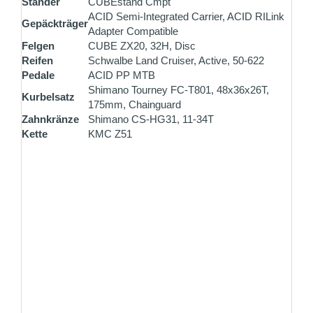
Ständer
CUBEstand Cmpt
ACID Semi-Integrated Carrier, ACID RILink
Gepäckträger
Adapter Compatible
Felgen
CUBE ZX20, 32H, Disc
Reifen
Schwalbe Land Cruiser, Active, 50-622
Pedale
ACID PP MTB
Shimano Tourney FC-T801, 48x36x26T,
Kurbelsatz
175mm, Chainguard
Zahnkränze
Shimano CS-HG31, 11-34T
Kette
KMC Z51
ZAHLUNG PER VORKASSE
Überweisen Sie den Rechnungsbetrag gleich nach
Ihrer Bestellung