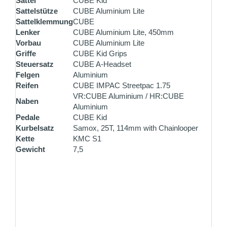
Sattel
CUBE Kid
Sattelstütze
CUBE Aluminium Lite
Sattelklemmung
CUBE
Lenker
CUBE Aluminium Lite, 450mm
Vorbau
CUBE Aluminium Lite
Griffe
CUBE Kid Grips
Steuersatz
CUBE A-Headset
Felgen
Aluminium
Reifen
CUBE IMPAC Streetpac 1.75
VR:CUBE Aluminium / HR:CUBE
Naben
Aluminium
Pedale
CUBE Kid
Kurbelsatz
Samox, 25T, 114mm with Chainlooper
Kette
KMC S1
Gewicht
7,5
ZAHLUNG PER VORKASSE