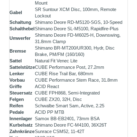
Mount
SR Suntour XCM Disc, 100mm, Remote
Gabel
Lockout
Schaltung
Shimano Deore RD-M5120-SGS, 10-Speed
Schalthebel
Shimano Deore SL-M5100, Rapidfire-Plus
Shimano Deore FD-M6025-H, Downswing,
Umwerfer
31.8mm Clamp
Shimano BR-MT200/UR300, Hydr, Disc
Bremse
Brake, PM/FM (160/160)
Sattel
Natural Fit Venec Lite
Sattelstütze
CUBE Performance Post, 27.2mm
Lenker
CUBE Rise Trail Bar, 680mm
Vorbau
CUBE Performance Stem Race, 31.8mm
Griffe
ACID React
Steuersatz
CUBE FPH868, Semi-Integrated
Felgen
CUBE ZX20, 32H, Disc
Reifen
Schwalbe Smart Sam, Active, 2.25
Pedale
ACID PP MTB
Innenlager
Samox BB-EB2401, 73mm BSA
Kurbelsatz
Shimano Deore FC-M4100, 36X26T
Zahnkränze
Sunrace CSM52, 11-42T