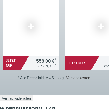
*
559,00 €
JETZT
JETZT NUR
*
NUR
UVP
799,00 €
eh
* Alle Preise inkl. MwSt., zzgl.
Versandkosten
.
Vertrag widerrufen
WIDERRUFSFORMULAR